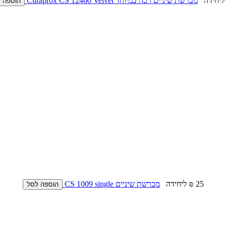
ליחידה
מברשת שיניים רכה במיוחד Curaprox CS 12460 Velvet
הוספה 
25 ₪
ליחידה
מברשת שיניים CS 1009 single
הוספה לסל